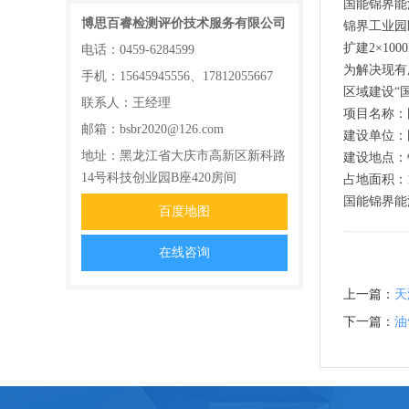
国能锦界能
博思百睿检测评价技术服务有限公司
锦界工业园
扩建2×10
电话：0459-6284599
为解决现有
手机：15645945556、17812055667
区域建设“
联系人：王经理
项目名称：
邮箱：bsbr2020@126.com
建设单位：
地址：黑龙江省大庆市高新区新科路
建设地点：
14号科技创业园B座420房间
占地面积：15
国能锦界能
百度地图
在线咨询
上一篇：
天
下一篇：
油